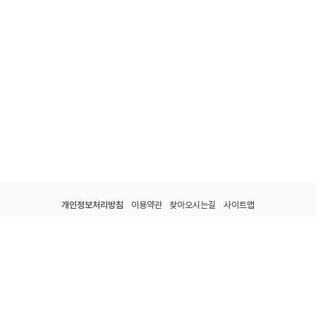
개인정보처리방침
이용약관
찾아오시는길
사이트맵
전남광주통합특별시 강진군 군동면 종합운동장길 60.
tel : 061-434-7330.