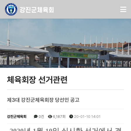
체육회장 선거관련
제3대 강진군체육회장 당선인 공고
강진군체육회
0건
6,187회
20-01-10 14:01
년
월
일 실시한 선거에서 결