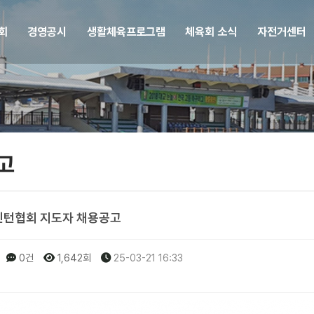
회
경영공시
생활체육프로그램
체육회 소식
자전거센터
고
턴협회 지도자 채용공고
0건
1,642회
25-03-21 16:33