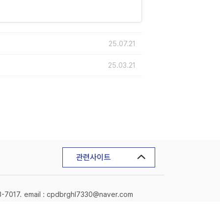
25.07.21
25.03.21
관련사이트
3-7017.
email : cpdbrghl7330@naver.com