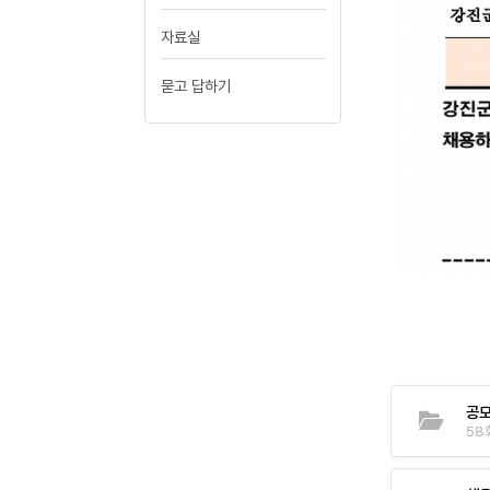
자료실
묻고 답하기
공모
58회