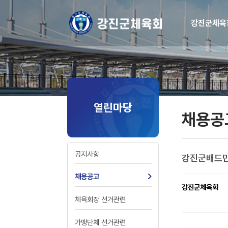
강진군체육
열린마당
채용공
공지사항
강진군배드민
채용공고
강진군체육회
체육회장 선거관련
가맹단체 선거관련