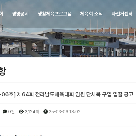
회
경영공시
생활체육프로그램
체육회 소식
자전거센터
항
5-06호] 제64회 전라남도체육대회 임원 단체복 구입 입찰 공고
0건
2,124회
25-03-06 18:02