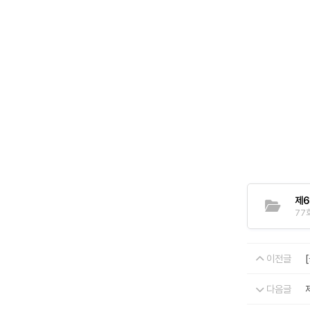
제6
77회
이전글
다음글