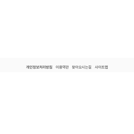
개인정보처리방침
이용약관
찾아오시는길
사이트맵
전남광주통합특별시 강진군 군동면 종합운동장길 60.
tel : 061-434-7330.
Fax : 061-433-7017.
email : cpdbrghl7330@naver.com