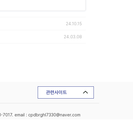
24.10.15
24.03.08
관련사이트
3-7017.
email : cpdbrghl7330@naver.com