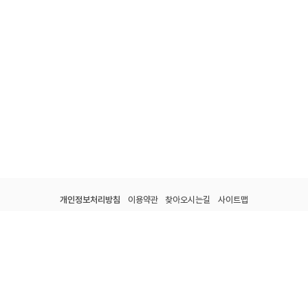
개인정보처리방침
이용약관
찾아오시는길
사이트맵
전남광주통합특별시 강진군 군동면 종합운동장길 60.
tel : 061-434-7330.