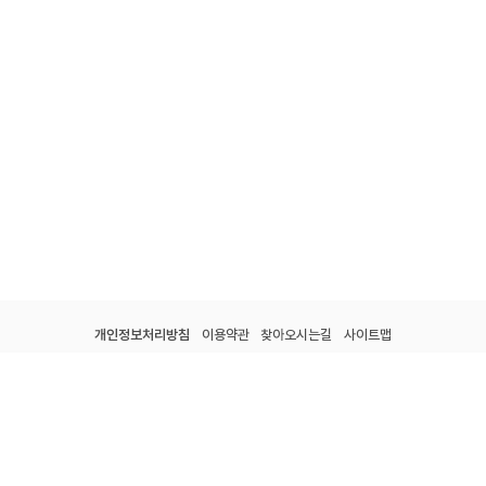
개인정보처리방침
이용약관
찾아오시는길
사이트맵
전남광주통합특별시 강진군 군동면 종합운동장길 60.