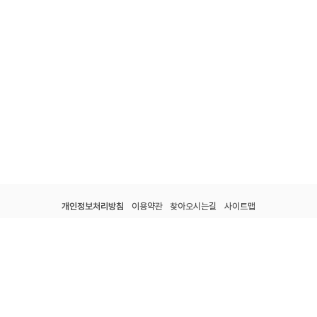
개인정보처리방침
이용약관
찾아오시는길
사이트맵
전남광주통합특별시 강진군 군동면 종합운동장길 60.
tel : 061-434-7330.