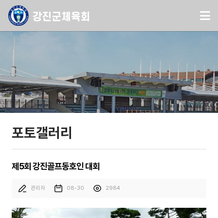
포토갤러리
제5회 강진골프동호인 대회
관리자
08-30
2984