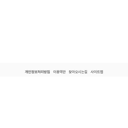
개인정보처리방침
이용약관
찾아오시는길
사이트맵
전남광주통합특별시 강진군 군동면 종합운동장길 60.
tel : 061-434-7330.
Fax : 061-433-7017.