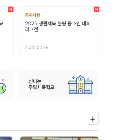
공지사항
공지사항
대회
2025 신나는 주말체육프로그램
제64회 전라
(학교 밖…
임원 및 …
2025.04.22
2025.04.01
신나는
주말체육학교