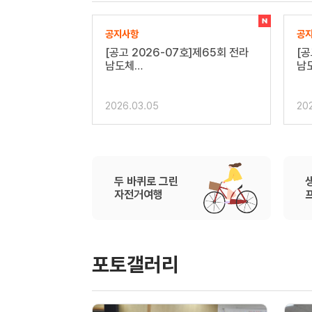
공지사항
공
]제65회 전라
[공고 2026-05호] 제65회 전라
2
남도…
밖
2026.03.05
20
두 바퀴로 그린
자전거여행
포토갤러리