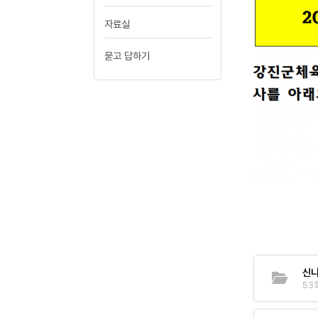
자료실
묻고 답하기
신나
53회