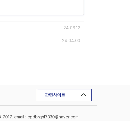
24.06.12
24.04.03
관련사이트
3-7017.
email : cpdbrghl7330@naver.com