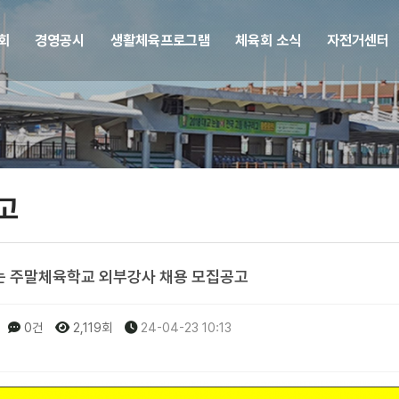
회
경영공시
생활체육프로그램
체육회 소식
자전거센터
고
나는 주말체육학교 외부강사 채용 모집공고
0건
2,119회
24-04-23 10:13